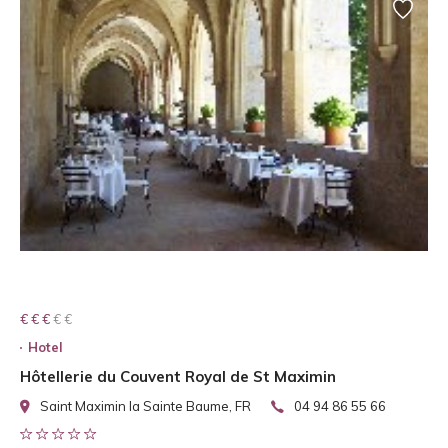
€ € € € €
€ € €
Hotel
Hôtellerie du Couvent Royal de St Maximin
Saint Maximin la Sainte Baume, FR
04 94 86 55 66