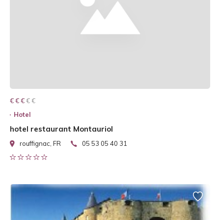
€ € € € €
€ € €
Hotel
hotel restaurant Montauriol
rouffignac, FR
05 53 05 40 31