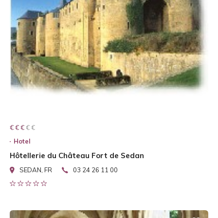
€ € € € €
€ € €
Hotel
Hôtellerie du Château Fort de Sedan
SEDAN, FR
03 24 26 11 00