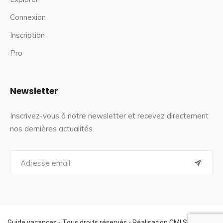
Connexion
Inscription
Pro
Newsletter
Inscrivez-vous à notre newsletter et recevez directement
nos dernières actualités.
S
e
a
r
c
h
f
Guide vacances - Tous droits réservés - Réalisation CMI Services