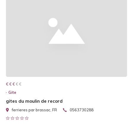
€ € € € €
€ € €
Gite
gites du moulin de record
ferrieres par brassac, FR
0563730288