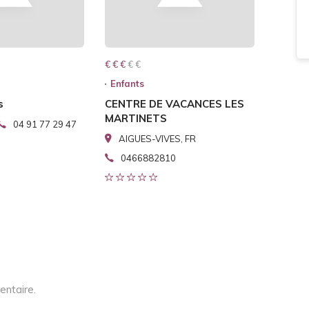
€ € € € €
€ € €
Enfants
s
CENTRE DE VACANCES LES
MARTINETS
04 91 77 29 47
AIGUES-VIVES, FR
0466882810
entaire.