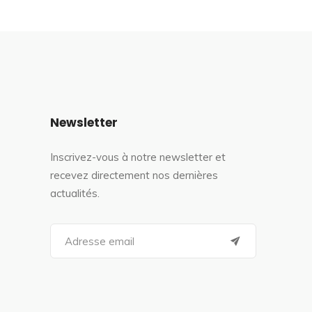
Newsletter
Inscrivez-vous à notre newsletter et
recevez directement nos dernières
actualités.
S
e
a
r
c
h