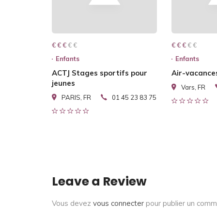
€ € € € €
€ € €
€ € € € €
€ € €
Enfants
Enfants
ACTJ Stages sportifs pour
Air-vacance
jeunes
Vars, FR
PARIS, FR
01 45 23 83 75
Leave a Review
Vous devez
vous connecter
pour publier un comm