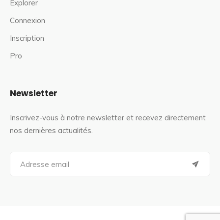
Explorer
Connexion
Inscription
Pro
Newsletter
Inscrivez-vous à notre newsletter et recevez directement
nos dernières actualités.
S
e
a
r
c
h
f