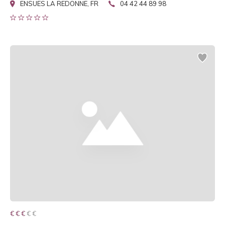
ENSUES LA REDONNE, FR
04 42 44 89 98
€ € € € €
€ € €