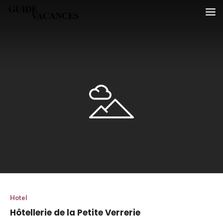
Skip
Guide vacances
to
content
Hotel
Hôtellerie de la Petite Verrerie