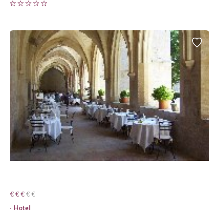
€ € € € €
€ € €
Hotel