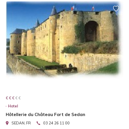
€ € € € €
€ € €
Hotel
Hôtellerie du Château Fort de Sedan
SEDAN, FR
03 24 26 11 00