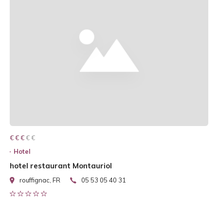
€ € € € €
€ € €
Hotel
hotel restaurant Montauriol
rouffignac, FR
05 53 05 40 31