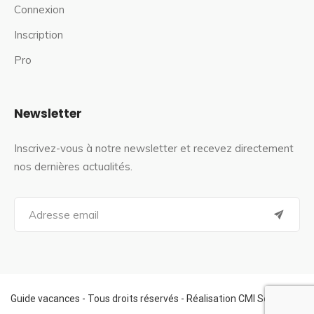
Connexion
Inscription
Pro
Newsletter
Inscrivez-vous à notre newsletter et recevez directement
nos dernières actualités.
S
e
a
r
c
h
f
Guide vacances - Tous droits réservés - Réalisation CMI Services
o