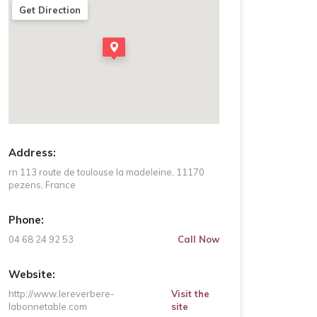
Get Direction
Address:
rn 113 route de toulouse la madeleine, 11170
pezens, France
Phone:
04 68 24 92 53
Call Now
Website:
http://www.lereverbere-
Visit the
labonnetable.com
site