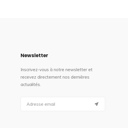
Newsletter
Inscrivez-vous à notre newsletter et
recevez directement nos dernières
actualités.
S
e
a
r
c