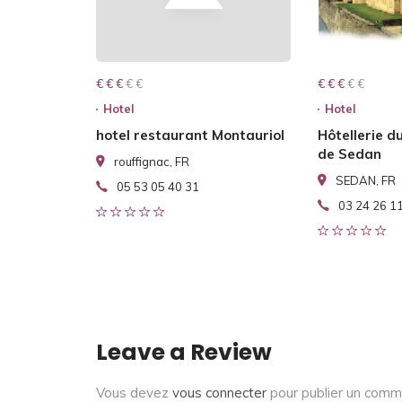
€ € € € €
€ € €
€ € € € €
€ € €
Hotel
Hotel
hotel restaurant Montauriol
Hôtellerie d
de Sedan
rouffignac, FR
SEDAN, FR
05 53 05 40 31
03 24 26 1
Leave a Review
Vous devez
vous connecter
pour publier un comm