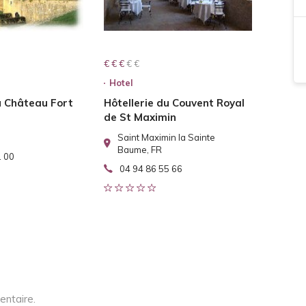
€ € € € €
€ € €
Hotel
u Château Fort
Hôtellerie du Couvent Royal
de St Maximin
Saint Maximin la Sainte
Baume, FR
1 00
04 94 86 55 66
entaire.