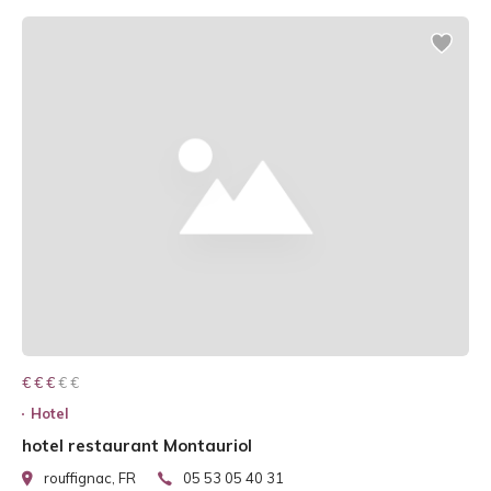
€ € € € €
€ € €
Hotel
hotel restaurant Montauriol
rouffignac, FR
05 53 05 40 31