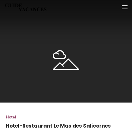
Skip
Guide vacances
to
content
Hotel
Hotel-Restaurant Le Mas des Salicornes