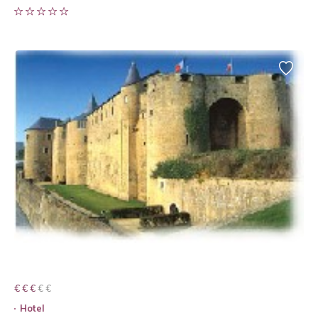
€ € € € €
€ € €
Hotel