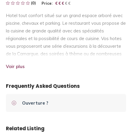
(0)
Price:
€ € € € €
€ € €
Hotel tout confort situé sur un grand espace arboré avec
piscine, chevaux et parking. Le restaurant vous propose de
la cuisine de grande qualité avec des spécialités
régionales et la possibilité de cours de cuisine. Vos hotes
vous proposeront une série d’excursions à la découverte
de la Camargue, des soirées à thème ou de nombreuses
activités sportives.
Voir plus
Frequently Asked Questions
Ouverture ?
Related Listing