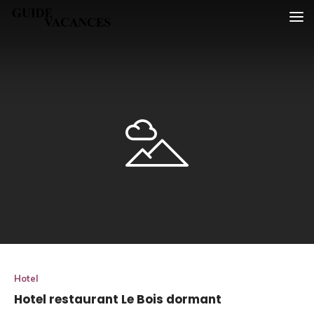
Skip
Guide vacances
to
content
Hotel
Hotel restaurant Le Bois dormant