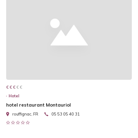
€ € € € €
€ € €
Hotel
hotel restaurant Montauriol
rouffignac, FR
05 53 05 40 31