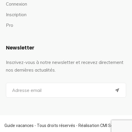
Connexion
Inscription
Pro
Newsletter
Inscrivez-vous à notre newsletter et recevez directement
nos dernières actualités.
S
e
a
r
c
h
f
Guide vacances - Tous droits réservés - Réalisation CMI Services
o