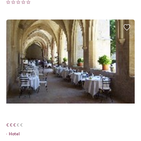
€ € € € €
€ € €
Hotel