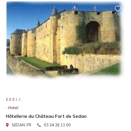
€ € € € €
€ € €
Hotel
Hôtellerie du Château Fort de Sedan
SEDAN, FR
03 24 26 11 00