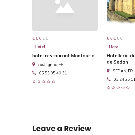
€ € € € €
€ € €
€ € € € €
€ € €
Hotel
Hotel
hotel restaurant Montauriol
Hôtellerie d
de Sedan
rouffignac, FR
SEDAN, FR
05 53 05 40 31
03 24 26 1
Leave a Review