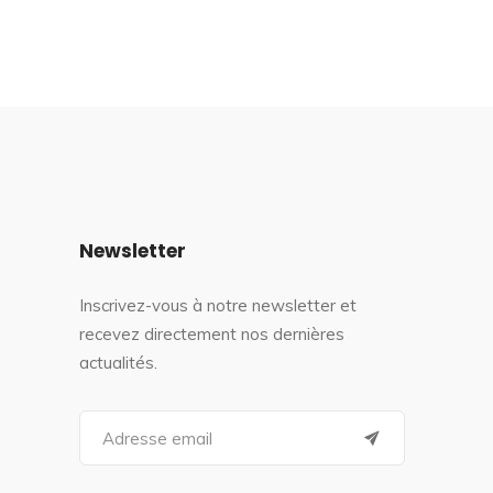
Newsletter
Inscrivez-vous à notre newsletter et
recevez directement nos dernières
actualités.
S
e
a
r