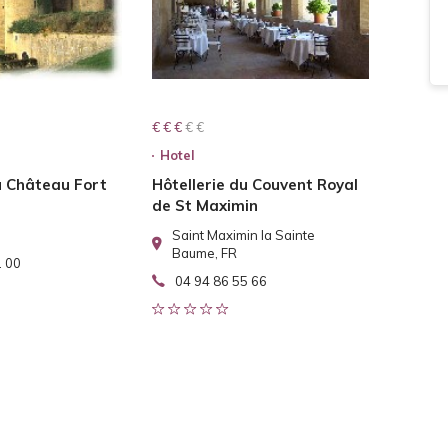
€ € € € €
€ € €
Hotel
u Château Fort
Hôtellerie du Couvent Royal
de St Maximin
Saint Maximin la Sainte
Baume, FR
1 00
04 94 86 55 66