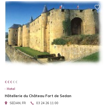
€ € € € €
€ € €
Hotel
Hôtellerie du Château Fort de Sedan
SEDAN, FR
03 24 26 11 00