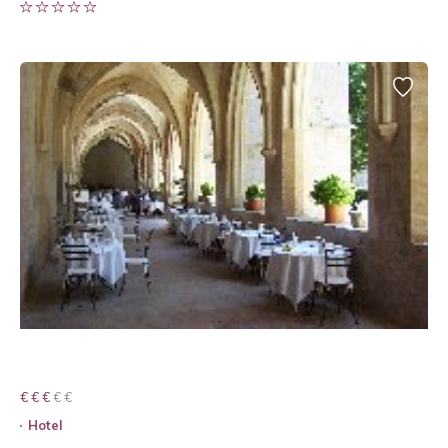
€ € € € €
€ € €
Hotel