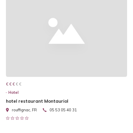
€ € € € €
€ € €
Hotel
hotel restaurant Montauriol
rouffignac, FR
05 53 05 40 31