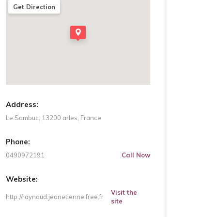
Get Direction
Address:
Le Sambuc, 13200 arles, France
Phone:
0490972191
Call Now
Website:
Visit the
http://raynaud.jeanetienne.free.fr
site