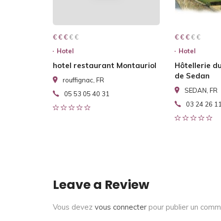
€ € € € €
€ € €
€ € € € €
€ € €
Hotel
Hotel
hotel restaurant Montauriol
Hôtellerie d
de Sedan
rouffignac, FR
SEDAN, FR
05 53 05 40 31
03 24 26 1
Leave a Review
Vous devez
vous connecter
pour publier un comm