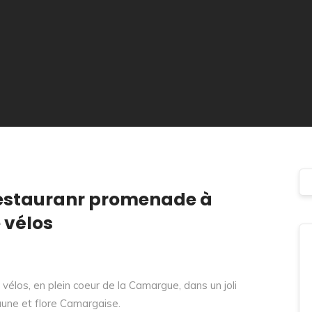
restauranr promenade à
 vélos
élos, en plein coeur de la Camargue, dans un joli
faune et flore Camargaise.