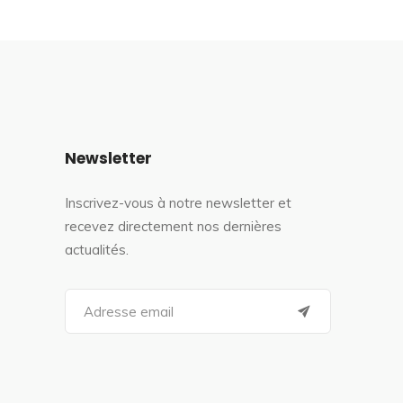
Newsletter
Inscrivez-vous à notre newsletter et
recevez directement nos dernières
actualités.
S
e
a
r
c
h