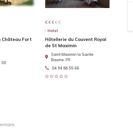
€ € € € €
€ € €
Hotel
u Château Fort
Hôtellerie du Couvent Royal
de St Maximin
Saint Maximin la Sainte
Baume, FR
1 00
04 94 86 55 66
entaire.