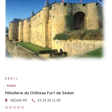
€ € € € €
€ € €
Hotel
Hôtellerie du Château Fort de Sedan
SEDAN, FR
03 24 26 11 00