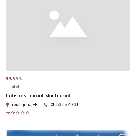
€ € € € €
€ € €
Hotel
hotel restaurant Montauriol
rouffignac, FR
05 53 05 40 31