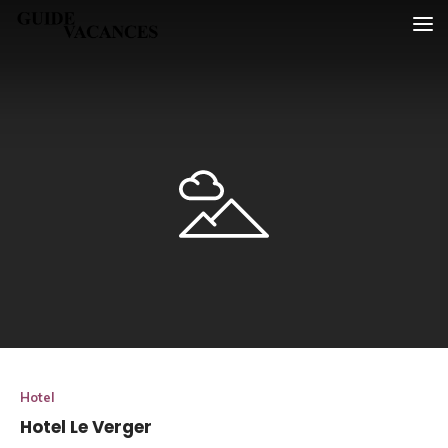
Skip
Guide vacances
to
content
Hotel
Hotel Le Verger