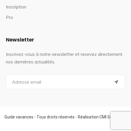
Inscription
Pro
Newsletter
Inscrivez-vous à notre newsletter et recevez directement
nos dernières actualités.
S
e
a
r
c
h
f
Guide vacances - Tous droits réservés - Réalisation CMI Services
o
r