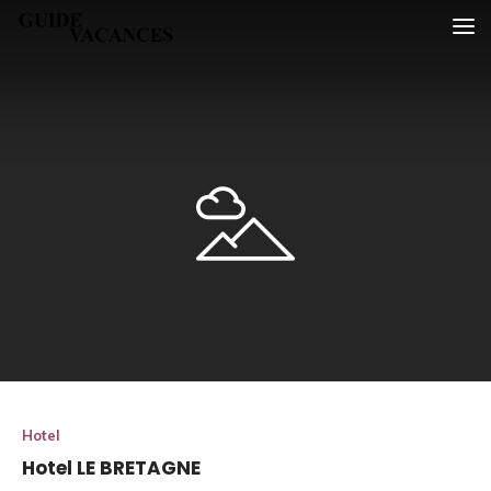
Skip
Guide vacances
to
content
Hotel
Hotel LE BRETAGNE