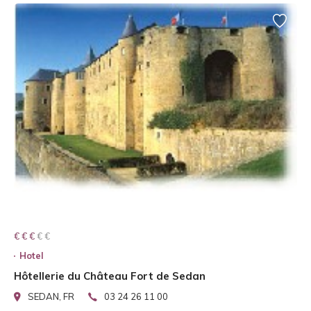
€ € € € €
€ € €
Hotel
Hôtellerie du Château Fort de Sedan
SEDAN, FR
03 24 26 11 00