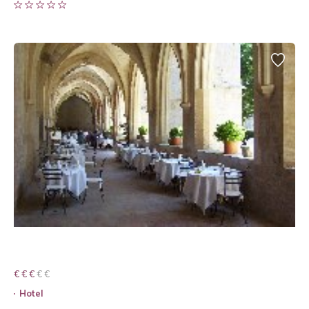
€ € € € €
€ € €
Hotel