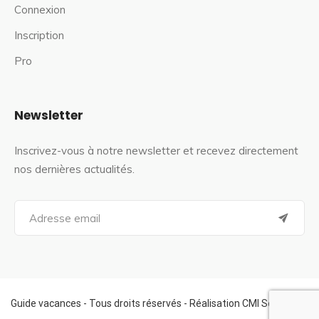
Connexion
Inscription
Pro
Newsletter
Inscrivez-vous à notre newsletter et recevez directement
nos dernières actualités.
S
e
a
r
c
h
f
Guide vacances - Tous droits réservés - Réalisation CMI Services
o