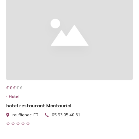
€ € € € €
€ € €
Hotel
hotel restaurant Montauriol
rouffignac, FR
05 53 05 40 31