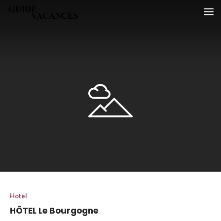
Skip
Guide vacances
to
content
Hotel
HÔTEL Le Bourgogne