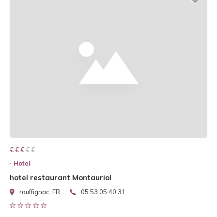
€ € € € €
€ € €
Hotel
hotel restaurant Montauriol
rouffignac, FR
05 53 05 40 31