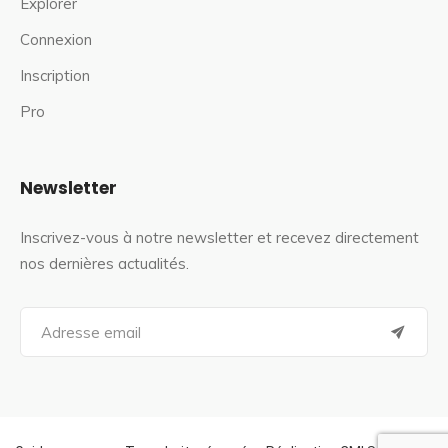
Explorer
Connexion
Inscription
Pro
Newsletter
Inscrivez-vous à notre newsletter et recevez directement
nos dernières actualités.
S
e
a
r
c
h
f