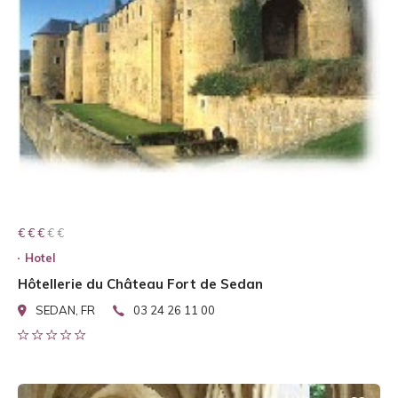
€ € € € €
€ € €
Hotel
Hôtellerie du Château Fort de Sedan
SEDAN, FR
03 24 26 11 00