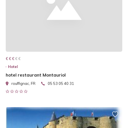
€ € € € €
€ € €
Hotel
hotel restaurant Montauriol
rouffignac, FR
05 53 05 40 31