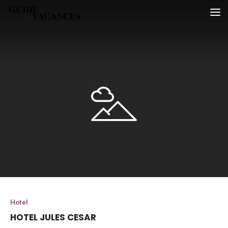
Skip
Guide vacances
to
content
Hotel
HOTEL JULES CESAR