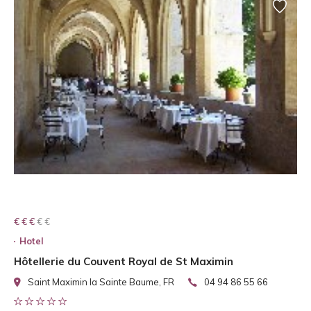
€ € € € €
€ € €
Hotel
Hôtellerie du Couvent Royal de St Maximin
Saint Maximin la Sainte Baume, FR
04 94 86 55 66