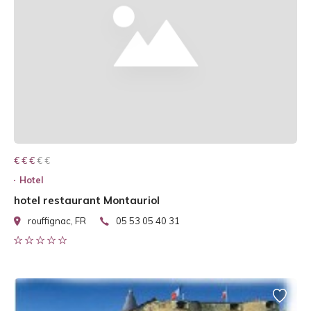
€ € € € €
€ € €
Hotel
hotel restaurant Montauriol
rouffignac, FR
05 53 05 40 31