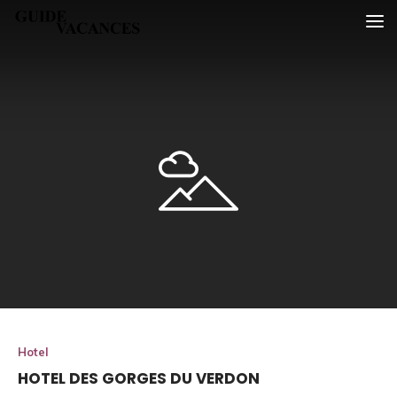
Skip
Guide vacances
to
content
Hotel
HOTEL DES GORGES DU VERDON