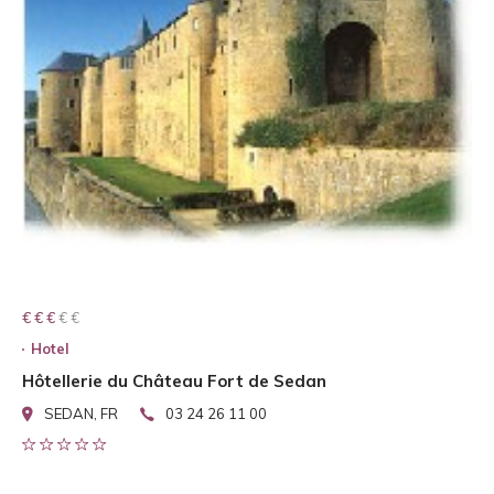
€ € € € €
€ € €
Hotel
Hôtellerie du Château Fort de Sedan
SEDAN, FR
03 24 26 11 00