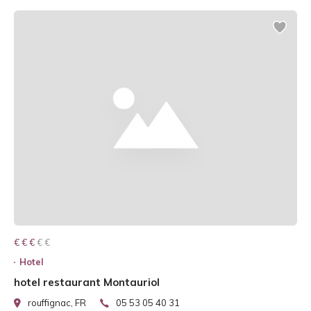
€ € € € €
€ € €
Hotel
hotel restaurant Montauriol
rouffignac, FR
05 53 05 40 31