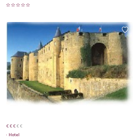
€ € € € €
€ € €
Hotel