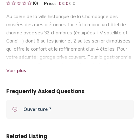
(0)
Price:
€ € € € €
€ € €
Au coeur de la ville historique de la Champagne des
musées des rues piétonnes face à la mairie un hôtel de
charme avec ses 32 chambres (équipées TV satellite et
Canal +) dont 6 suites junior et 2 suites senior climatisées
qui offre le confort et le raffinement d’un 4 étoiles. Pour
votre sécurité : garage privé couvert. Pour la gastronomie
4 restaurants. Pour vos loisirs à découvrir : la région des
Voir plus
lacs le pays d’Othe Troyes et sa bonneterie ses neuf
églises son secteur sauvegardé avec ses maisons à pans
de bois du XVIe.
Frequently Asked Questions
Ouverture ?
Related Listing