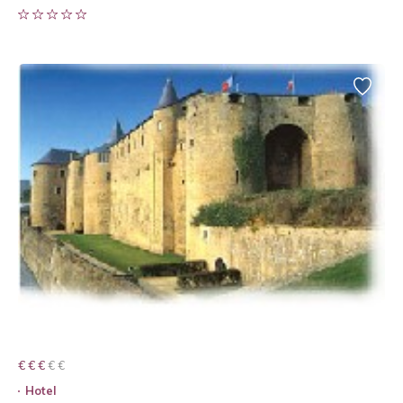
€ € € € €
€ € €
Hotel