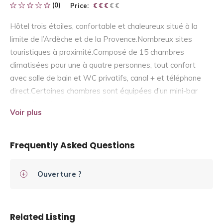
(0)
Price:
€ € € € €
€ € €
Hôtel trois étoiles, confortable et chaleureux situé à la
limite de l’Ardèche et de la Provence.Nombreux sites
touristiques à proximité.Composé de 15 chambres
climatisées pour une à quatre personnes, tout confort
avec salle de bain et WC privatifs, canal + et téléphone
direct.Certaines chambres sont équipées d’un mini-bar
et/ou d’une terrasse privative.
Voir plus
Frequently Asked Questions
Ouverture ?
Related Listing