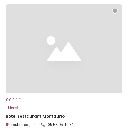
€ € € € €
€ € €
Hotel
hotel restaurant Montauriol
rouffignac, FR
05 53 05 40 31