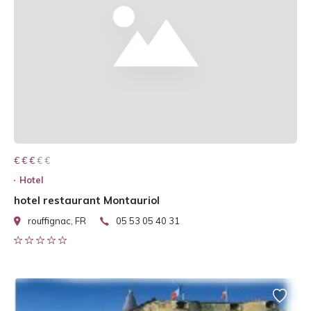
€ € € € €
€ € €
Hotel
hotel restaurant Montauriol
rouffignac, FR
05 53 05 40 31