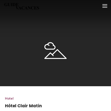
Skip
Guide vacances
to
content
Hotel
Hôtel Clair Matin