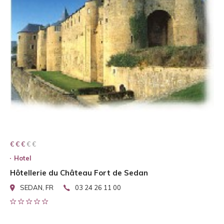
€ € € € €
€ € €
Hotel
Hôtellerie du Château Fort de Sedan
SEDAN, FR
03 24 26 11 00