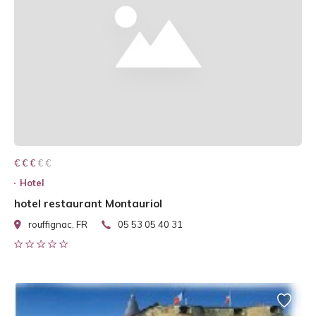
€ € € € €
€ € €
Hotel
hotel restaurant Montauriol
rouffignac, FR
05 53 05 40 31