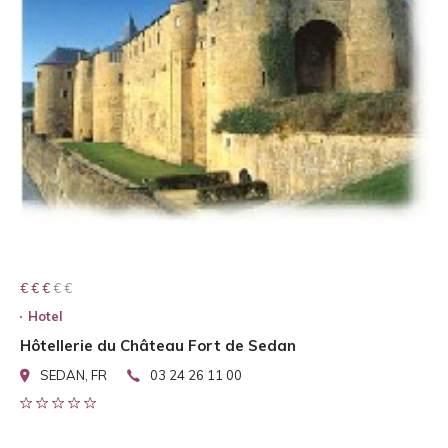
€ € € € €
€ € €
Hotel
Hôtellerie du Château Fort de Sedan
SEDAN, FR
03 24 26 11 00