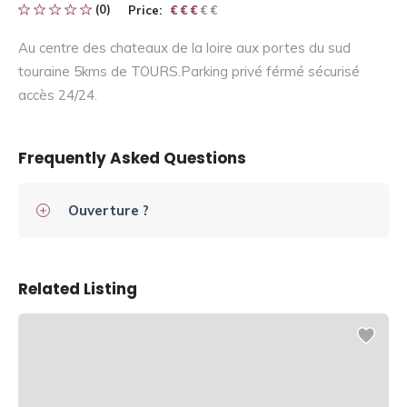
(0)
Price:
€ € € € €
€ € €
Au centre des chateaux de la loire aux portes du sud
touraine 5kms de TOURS.Parking privé férmé sécurisé
accès 24/24.
Frequently Asked Questions
Ouverture ?
Related Listing