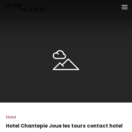
Skip
Guide vacances
to
content
Hotel
Hotel Chantepie Joue les tours contact hotel