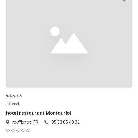
€ € € € €
€ € €
Hotel
hotel restaurant Montauriol
rouffignac, FR
05 53 05 40 31