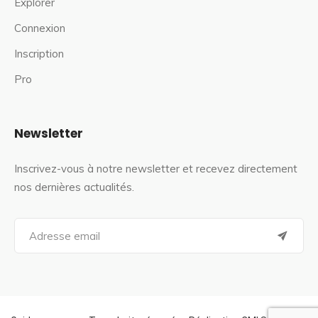
Explorer
Connexion
Inscription
Pro
Newsletter
Inscrivez-vous à notre newsletter et recevez directement
nos dernières actualités.
S
e
a
r
c
h
f