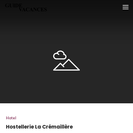
Skip
Guide vacances
to
content
Hotel
Hostellerie La Crémaillère