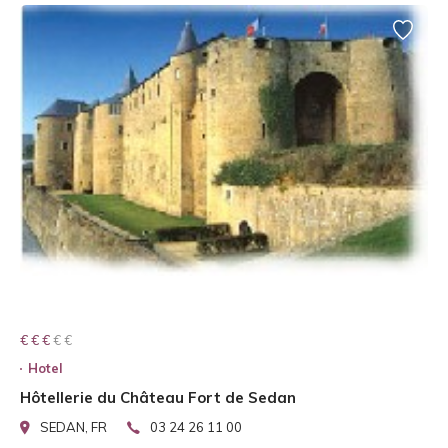
€ € € € €
€ € €
Hotel
Hôtellerie du Château Fort de Sedan
SEDAN, FR
03 24 26 11 00