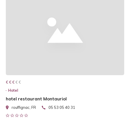
€ € € € €
€ € €
Hotel
hotel restaurant Montauriol
rouffignac, FR
05 53 05 40 31