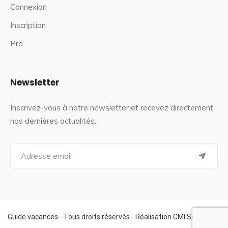
Connexion
Inscription
Pro
Newsletter
Inscrivez-vous à notre newsletter et recevez directement
nos dernières actualités.
S
e
a
r
c
h
f
Guide vacances - Tous droits réservés - Réalisation CMI Services
o