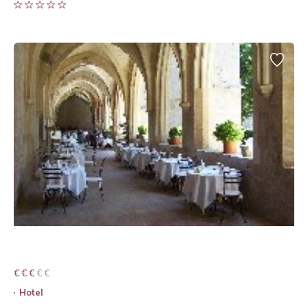
€ € € € €
€ € €
Hotel