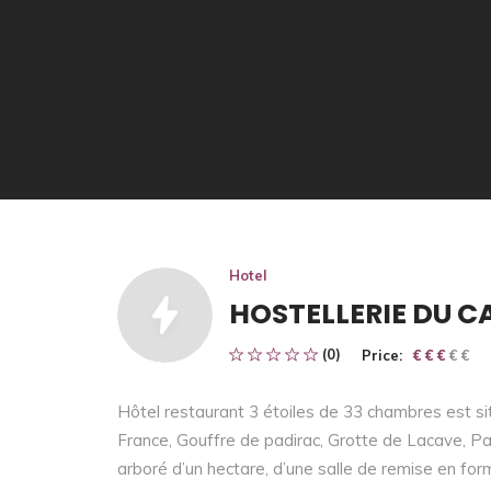
Hotel
HOSTELLERIE DU C
(0)
Price:
€ € € € €
€ € €
Hôtel restaurant 3 étoiles de 33 chambres est s
France, Gouffre de padirac, Grotte de Lacave, Par
arboré d’un hectare, d’une salle de remise en form