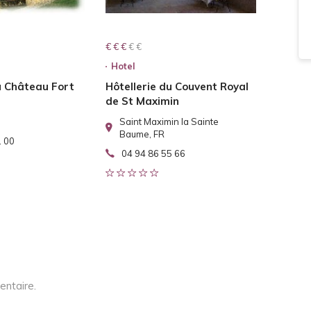
€ € € € €
€ € €
Hotel
u Château Fort
Hôtellerie du Couvent Royal
de St Maximin
Saint Maximin la Sainte
Baume, FR
1 00
04 94 86 55 66
entaire.