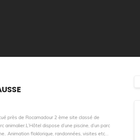
AUSSE
itué près de Rocamadour 2 ème site classé de
c animalier.L’Hôtel dispose d’une piscine, d’un parc
e.. Animation floklorique, randonnées, visites etc…