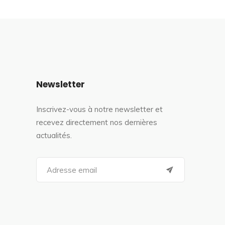
Newsletter
Inscrivez-vous à notre newsletter et
recevez directement nos dernières
actualités.
S
e
a
r
c
h