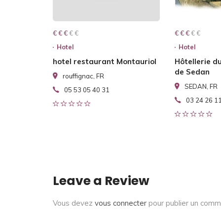
€ € € € €
€ € €
€ € € € €
€ € €
Hotel
Hotel
hotel restaurant Montauriol
Hôtellerie d
de Sedan
rouffignac, FR
SEDAN, FR
05 53 05 40 31
03 24 26 1
Leave a Review
Vous devez
vous connecter
pour publier un comm