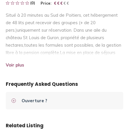
(0)
Price:
€ € € € €
€ € €
Situé à 20 minutes au Sud de Poitiers, cet hébergement
de 48 lits peut recevoir des groupes (+ de 20
pers.)uniquement sur réservation. Dans une aile du
château St Louis de Guron, propriété de plusieurs
hectares,toutes les formules sont possibles, de la gestion
libre à la pension complète.La mise en place de séjours
(activités comprises) est également proposée.
Voir plus
Frequently Asked Questions
Ouverture ?
Related Listing