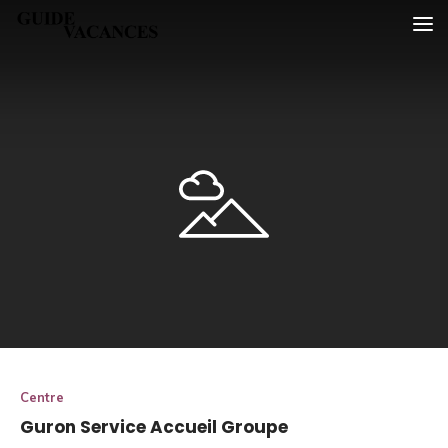
Skip
Guide vacances
to
content
Centre
Guron Service Accueil Groupe