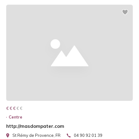
€ € € € €
€ € €
Centre
http://masdompater.com
St Rémy de Provence, FR
04 90 92 01 39