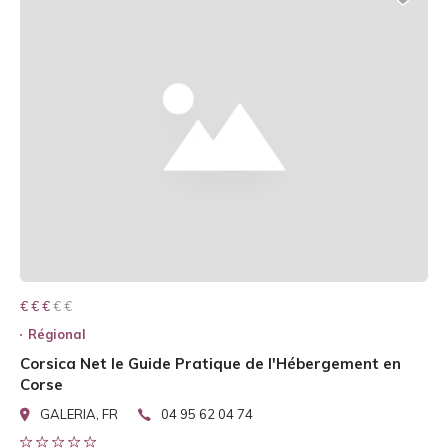
€ € € € €
€ € €
Régional
Corsica Net le Guide Pratique de l'Hébergement en
Corse
GALERIA, FR
04 95 62 04 74