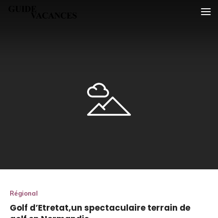
Skip
Guide vacances
to
content
Régional
Golf d’Etretat,un spectaculaire terrain de