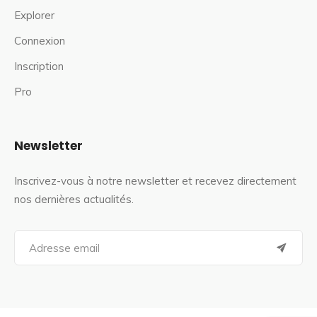
Explorer
Connexion
Inscription
Pro
Newsletter
Inscrivez-vous à notre newsletter et recevez directement
nos dernières actualités.
S
e
a
r
c
h