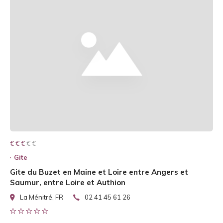
€ € € € €
€ € €
Gite
Gite du Buzet en Maine et Loire entre Angers et
Saumur, entre Loire et Authion
La Ménitré, FR
02 41 45 61 26