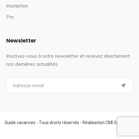
Inscription
Pro
Newsletter
Inscrivez-vous à notre newsletter et recevez directement
nos dernières actualités.
S
e
a
r
c
h
f
Guide vacances - Tous droits réservés - Réalisation CMI Services
o
r