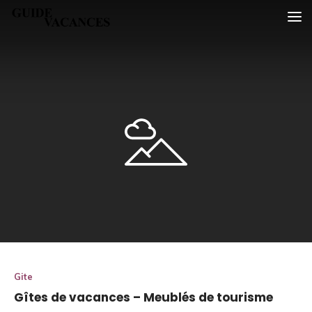
Skip
Guide vacances
to
content
Gite
Gîtes de vacances – Meublés de tourisme