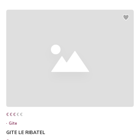
€ € € € €
€ € €
Gite
GITE LE RIBATEL