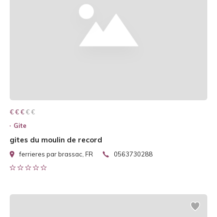
€ € € € €
€ € €
Gite
gites du moulin de record
ferrieres par brassac, FR
0563730288