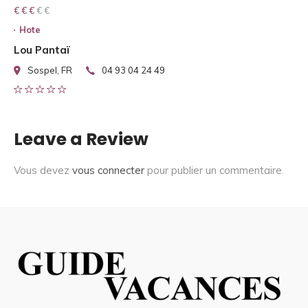
€ € € € €
€ € €
Hote
Lou Pantaï
Sospel, FR
04 93 04 24 49
Leave a Review
Vous devez
vous connecter
pour publier un commentaire.