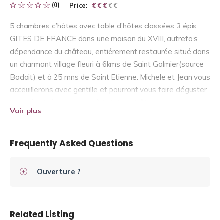
(0)
Price:
€ € € € €
€ € €
5 chambres d’hôtes avec table d’hôtes classées 3 épis
GITES DE FRANCE dans une maison du XVIII, autrefois
dépendance du château, entiérement restaurée situé dans
un charmant village fleuri à 6kms de Saint Galmier(source
Badoit) et à 25 mns de Saint Etienne. Michele et Jean vous
acceuillerons avec gentille et pourront vous faire déguster
les spécialitées du Forez à la table d’hôtes. Vous pourrez
Voir plus
découvrir également les secrets du café: Jean est Artisan
Torréfacteur.
Frequently Asked Questions
Ouverture ?
Related Listing