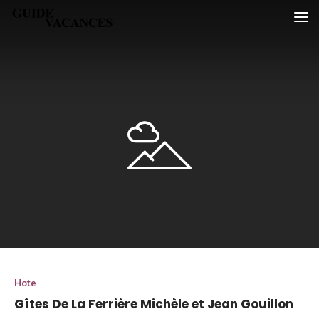
Skip
Guide vacances
to
content
Hote
Gîtes De La Ferrière Michèle et Jean Gouillon