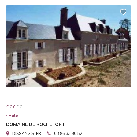
€ € € € €
€ € €
Hote
DOMAINE DE ROCHEFORT
DISSANGIS, FR
03 86 33 80 52