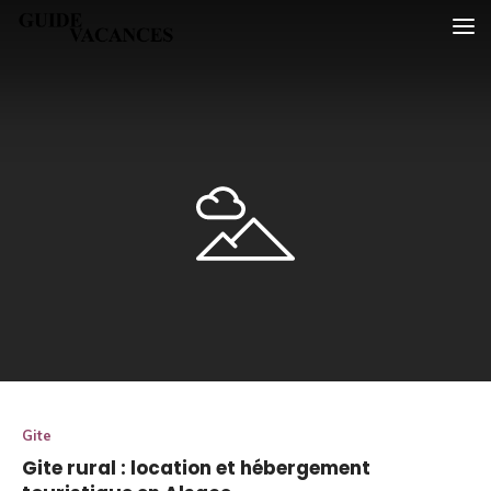
Skip
Guide vacances
to
content
Gite
Gite rural : location et hébergement