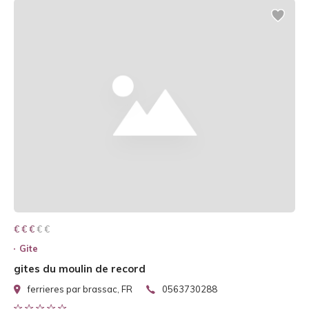
€ € € € €
€ € €
Gite
gites du moulin de record
ferrieres par brassac, FR
0563730288