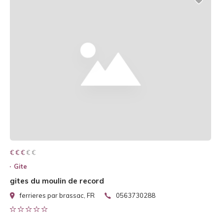
€ € € € €
€ € €
Gite
gites du moulin de record
ferrieres par brassac, FR
0563730288