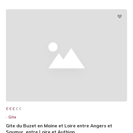
€ € € € €
€ € €
Gite
Gite du Buzet en Maine et Loire entre Angers et
Saumur, entre Loire et Authion