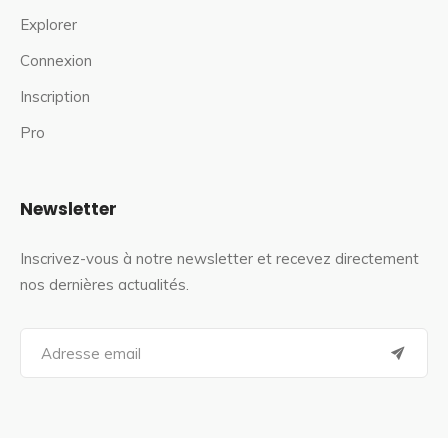
Explorer
Connexion
Inscription
Pro
Newsletter
Inscrivez-vous à notre newsletter et recevez directement
nos dernières actualités.
S
e
a
r
c
h