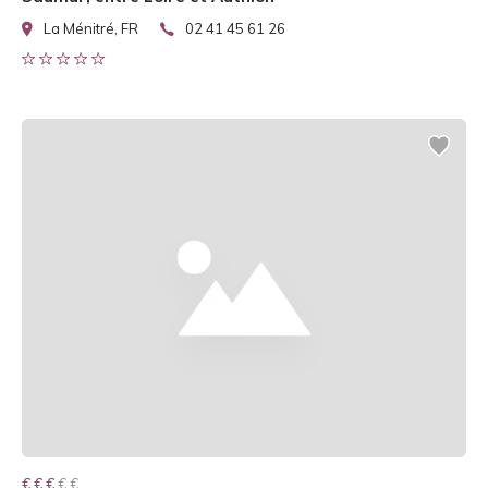
La Ménitré, FR
02 41 45 61 26
€ € € € €
€ € €