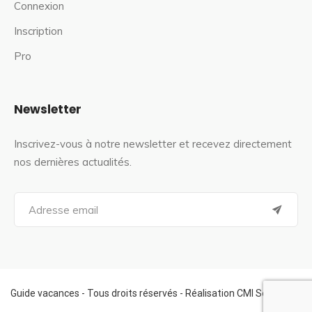
Connexion
Inscription
Pro
Newsletter
Inscrivez-vous à notre newsletter et recevez directement
nos dernières actualités.
S
e
a
r
c
h
f
Guide vacances - Tous droits réservés - Réalisation CMI Services
o