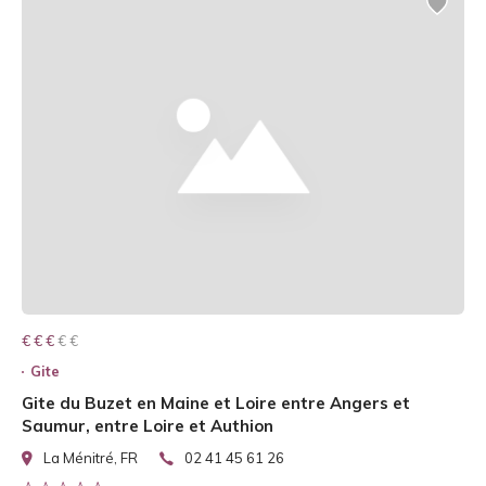
€ € € € €
€ € €
Gite
Gite du Buzet en Maine et Loire entre Angers et
Saumur, entre Loire et Authion
La Ménitré, FR
02 41 45 61 26