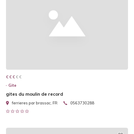
€ € € € €
€ € €
Gite
gites du moulin de record
ferrieres par brassac, FR
0563730288