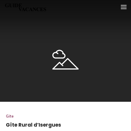
Skip
Guide vacances
to
content
Gite
Gîte Rural d’Isergues