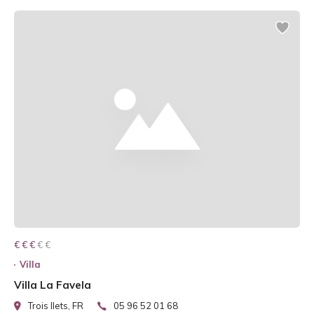
€ € € € €
€ € €
Villa
Villa La Favela
Trois Ilets, FR
05 96 52 01 68