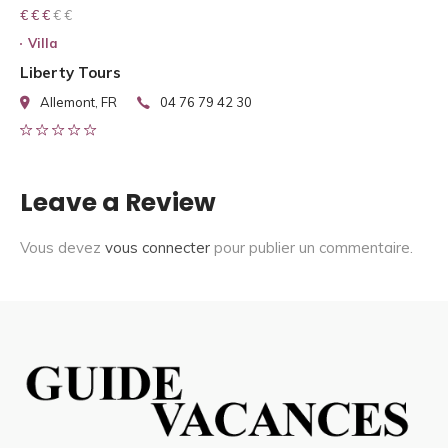
€ € € € €
€ € €
Villa
Liberty Tours
Allemont, FR
04 76 79 42 30
Leave a Review
Vous devez
vous connecter
pour publier un commentaire.