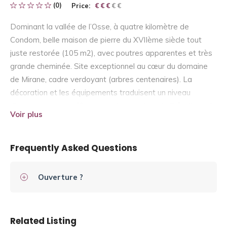
(0)
Price:
€ € € € €
€ € €
Dominant la vallée de l’Osse, à quatre kilomètre de
Condom, belle maison de pierre du XVIIème siècle tout
juste restorée (105 m2), avec poutres apparentes et très
grande cheminée. Site exceptionnel au cœur du domaine
de Mirane, cadre verdoyant (arbres centenaires). La
décoration et les équipements traduisent un niveau
d’exigence et un raffinement plus proches de l’hôtellerie de
Voir plus
prestige que du gîte rural (nombreuses photos sur le site
web).
Frequently Asked Questions
Ouverture ?
Related Listing