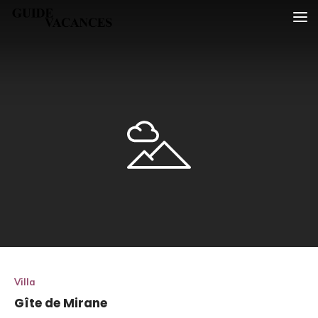
Skip
Guide vacances
to
content
Villa
Gîte de Mirane