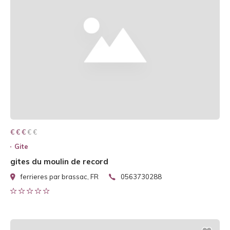
€ € € € €
€ € €
Gite
gites du moulin de record
ferrieres par brassac, FR
0563730288