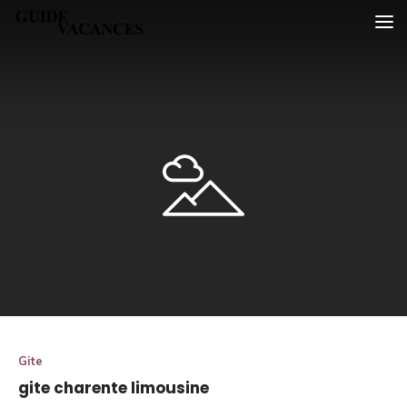
Skip
Guide vacances
to
content
Gite
gite charente limousine