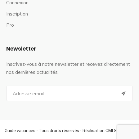
Connexion
Inscription
Pro
Newsletter
Inscrivez-vous à notre newsletter et recevez directement
nos dernières actualités.
S
e
a
r
c
h
f
Guide vacances - Tous droits réservés - Réalisation CMI Services
o