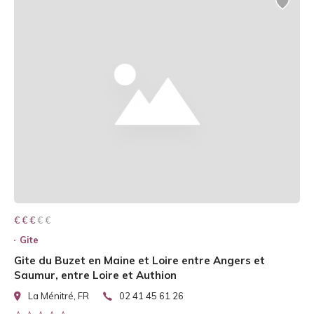
€ € € € €
€ € €
Gite
Gite du Buzet en Maine et Loire entre Angers et
Saumur, entre Loire et Authion
La Ménitré, FR
02 41 45 61 26