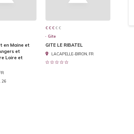
€ € € € €
€ € €
Gite
t en Maine et
GITE LE RIBATEL
Angers et
LACAPELLE-BIRON, FR
e Loire et
 FR
1 26