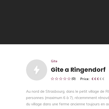
Gite
Gite a Ringendorf
(0)
Price:
€ € € € €
€ € €
Au nord de Strasbourg, dans le petit village de
personnes (maximum 6 à 7), récemmment rénové, di
du village dans une ferme ancienne toujours en act