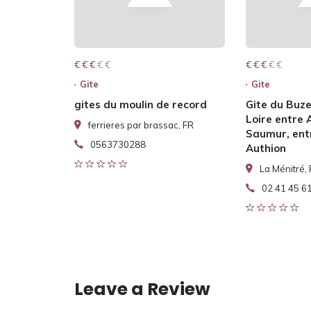
€ € € € €
€ € €
€ € € € €
€ € €
Gite
Gite
gites du moulin de record
Gite du Buze
Loire entre 
ferrieres par brassac, FR
Saumur, entr
0563730288
Authion
La Ménitré,
02 41 45 6
Leave a Review