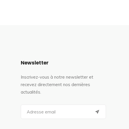
Newsletter
Inscrivez-vous à notre newsletter et
recevez directement nos dernières
actualités.
S
e
a
r