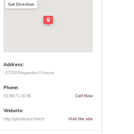
Get Direction
Address:
, 67350 Ringendorf, France
Phone:
03 88 71 30 96
Call Now
Website:
http://gitealsace.free.fr
Visit the site