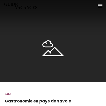
Skip
Guide vacances
to
content
Gite
Gastronomie en pays de savoie