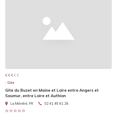
€ € € € €
€ € €
Gite
Gite du Buzet en Maine et Loire entre Angers et
Saumur, entre Loire et Authion
La Ménitré, FR
02 41 45 61 26