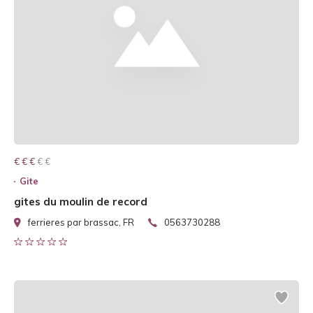
€ € € € €
€ € €
Gite
gites du moulin de record
ferrieres par brassac, FR
0563730288