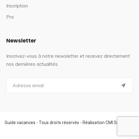
Inscription
Pro
Newsletter
Inscrivez-vous à notre newsletter et recevez directement
nos dernières actualités.
S
e
a
r
c
h
f
Guide vacances - Tous droits réservés - Réalisation CMI Services
o
r