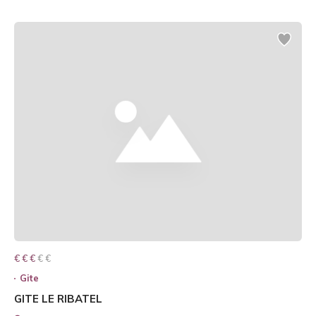
€ € € € €
€ € €
Gite
GITE LE RIBATEL