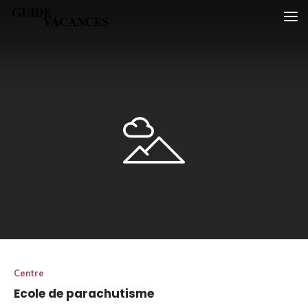
Skip
Guide vacances
to
content
Centre
Ecole de parachutisme