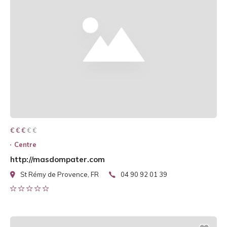
€ € € € €
€ € €
Centre
http://masdompater.com
St Rémy de Provence, FR
04 90 92 01 39