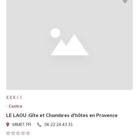
€ € € € €
€ € €
Centre
LE LAOU :Gîte et Chambres d'hôtes en Provence
MIMET, FR
06 22 24 43 31