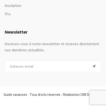
Inscription
Pro
Newsletter
Inscrivez-vous à notre newsletter et recevez directement
nos dernières actualités.
S
e
a
r
c
h
f
Guide vacances - Tous droits réservés - Réalisation CMI Services
o
r