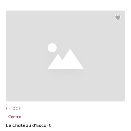
€ € € € €
€ € €
Centre
Le Chateau d'Escart