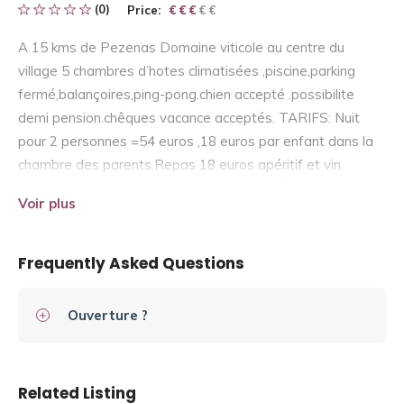
(0)
Price:
€ € € € €
€ € €
A 15 kms de Pezenas Domaine viticole au centre du
village 5 chambres d’hotes climatisées ,piscine,parking
fermé,balançoires,ping-pong.chien accepté .possibilite
demi pension.chêques vacance acceptés. TARIFS: Nuit
pour 2 personnes =54 euros ,18 euros par enfant dans la
chambre des parents.Repas 18 euros apéritif et vin
compris(enfant moins de 6 ans 10 euros) Tarifs valables
Voir plus
jusqu’au 25 septembre 2005.
Frequently Asked Questions
Ouverture ?
Related Listing