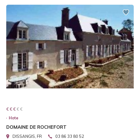
€ € € € €
€ € €
Hote
DOMAINE DE ROCHEFORT
DISSANGIS, FR
03 86 33 80 52