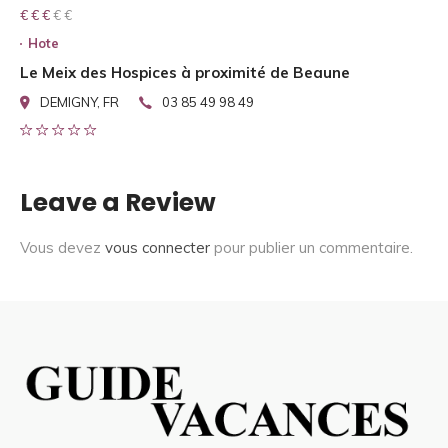
€ € € € €
€ € €
Hote
Le Meix des Hospices à proximité de Beaune
DEMIGNY, FR
03 85 49 98 49
Leave a Review
Vous devez
vous connecter
pour publier un commentaire.