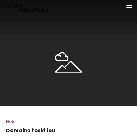
Skip
Guide vacances
to
content
Hote
Domaine l’eskillou