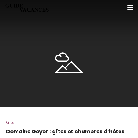
Skip
Guide vacances
to
content
Gite
Domaine Geyer : gîtes et chambres d’hôtes