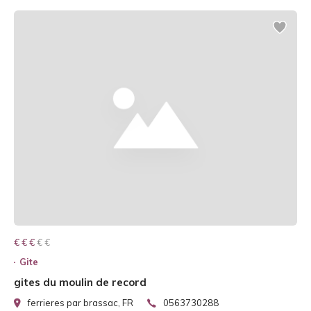
€ € € € €
€ € €
Gite
gites du moulin de record
ferrieres par brassac, FR
0563730288