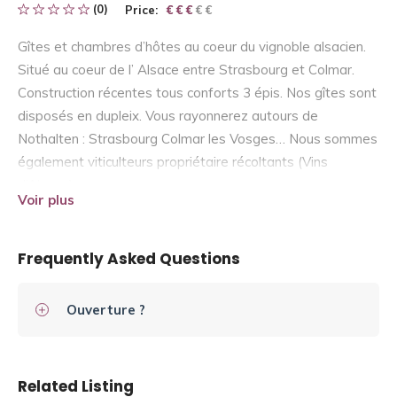
(0)
Price:
€ € € € €
€ € €
Gîtes et chambres d’hôtes au coeur du vignoble alsacien.
Situé au coeur de l’ Alsace entre Strasbourg et Colmar.
Construction récentes tous conforts 3 épis. Nos gîtes sont
disposés en dupleix. Vous rayonnerez autours de
Nothalten : Strasbourg Colmar les Vosges… Nous sommes
également viticulteurs propriétaire récoltants (Vins
d’Alsace)
Voir plus
Frequently Asked Questions
Ouverture ?
Related Listing