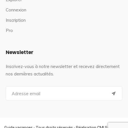
Connexion
Inscription
Pro
Newsletter
Inscrivez-vous à notre newsletter et recevez directement
nos dernières actualités.
S
e
a
r
c
h
f
Guide vacances - Tous droits réservés - Réalisation CMI Services