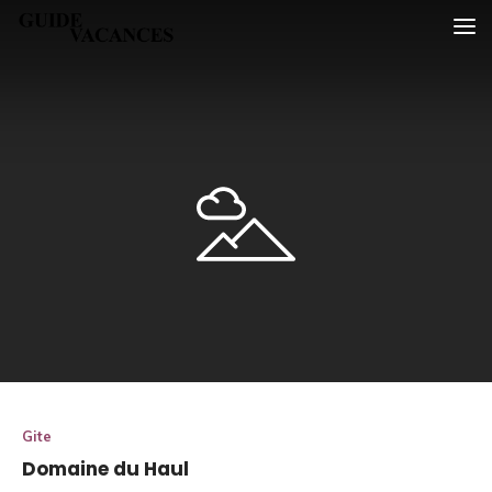
Skip
Guide vacances
to
content
Gite
Domaine du Haul