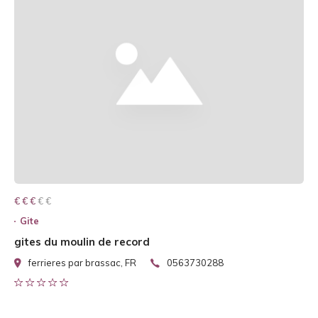
€ € € € €
€ € €
Gite
gites du moulin de record
ferrieres par brassac, FR
0563730288