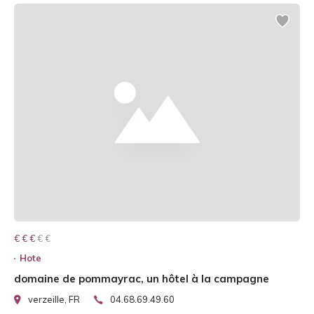
€ € € € €
€ € €
Hote
domaine de pommayrac, un hôtel à la campagne
verzeille, FR
04.68.69.49.60