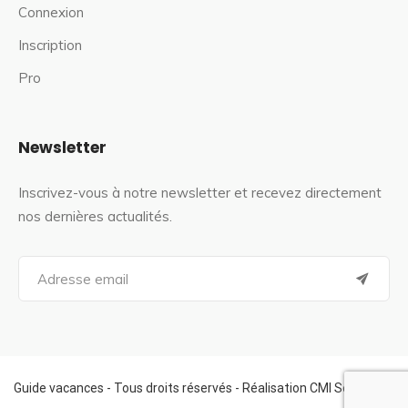
Connexion
Inscription
Pro
Newsletter
Inscrivez-vous à notre newsletter et recevez directement
nos dernières actualités.
S
e
a
r
c
h
f
Guide vacances - Tous droits réservés - Réalisation CMI Services
o