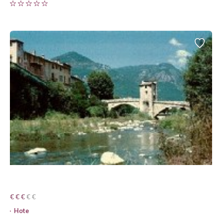
€ € € € €
€ € €
Hote