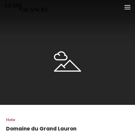
Skip
Guide vacances
to
content
Hote
Domaine du Grand Lauron