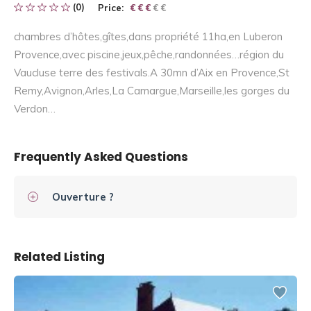
(0)
Price:
€ € € € €
€ € €
chambres d’hôtes,gîtes,dans propriété 11ha,en Luberon
Provence,avec piscine,jeux,pêche,randonnées…région du
Vaucluse terre des festivals.A 30mn d’Aix en Provence,St
Remy,Avignon,Arles,La Camargue,Marseille,les gorges du
Verdon…
Frequently Asked Questions
Ouverture ?
Related Listing