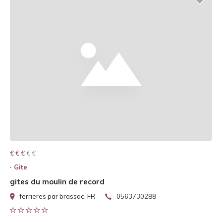
€ € € € €
€ € €
Gite
gites du moulin de record
ferrieres par brassac, FR
0563730288