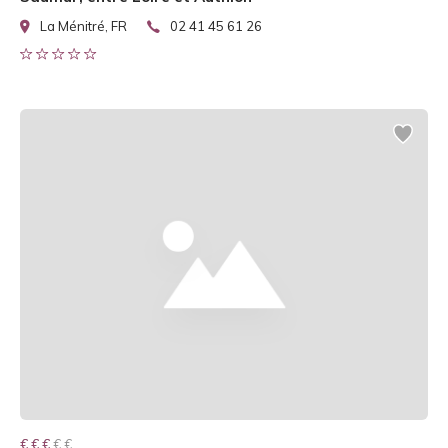
La Ménitré, FR
02 41 45 61 26
€ € € € €
€ € €