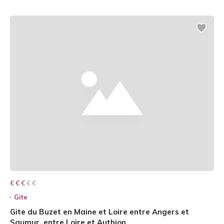
€ € € € €
€ € €
Gite
Gite du Buzet en Maine et Loire entre Angers et
Saumur, entre Loire et Authion