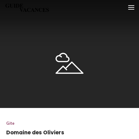
Skip
Guide vacances
to
content
Gite
Domaine des Oliviers