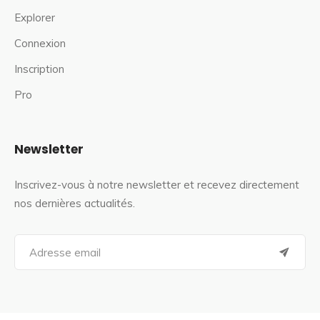
Explorer
Connexion
Inscription
Pro
Newsletter
Inscrivez-vous à notre newsletter et recevez directement
nos dernières actualités.
S
e
a
r
c
h