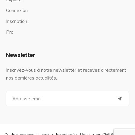
Connexion
Inscription
Pro
Newsletter
Inscrivez-vous à notre newsletter et recevez directement
nos dernières actualités.
S
e
a
r
c
h
f
Guide vacances - Tous droits réservés - Réalisation CMI Services