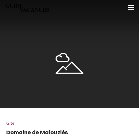
Skip
Guide vacances
to
content
Gite
Domaine de Malouziès