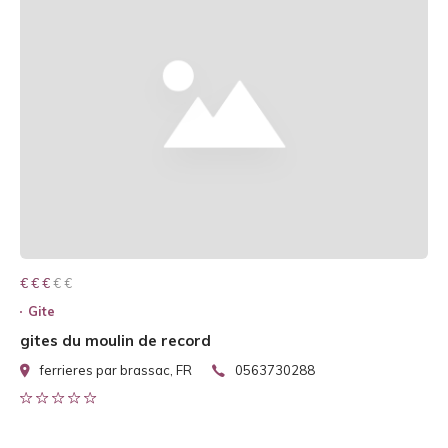
€ € € € €
€ € €
Gite
gites du moulin de record
ferrieres par brassac, FR
0563730288