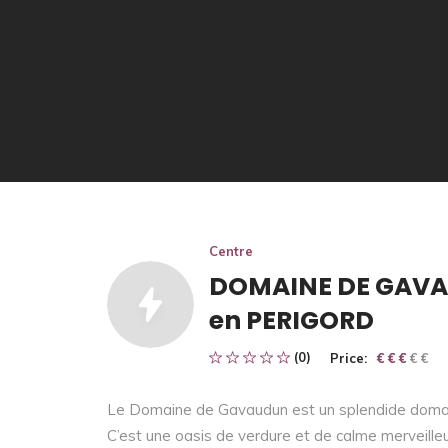
Centre
DOMAINE DE GAVAU
en PERIGORD
(0)
Price:
€ € € € €
€ € €
Le Domaine de Gavaudun est un splendide domaine
C’est une oasis de verdure et de calme merveille