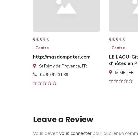
€ € € € €
€ € €
€ € € € €
€ € €
Centre
Centre
http://masdompater.com
LE LAOU :Gî
d'hôtes en 
St Rémy de Provence, FR
MIMET, FR
04 90 92 01 39
Leave a Review
Vous devez
vous connecter
pour publier un comm