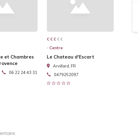
€ € € € €
€ € €
Centre
te et Chambres
Le Chateau d'Escart
Provence
Arvillard, FR
06 22 24 43 31
0479252097
entaire.