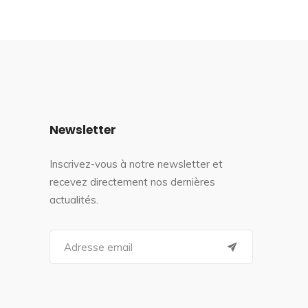
Newsletter
Inscrivez-vous à notre newsletter et
recevez directement nos dernières
actualités.
S
e
a
r
c