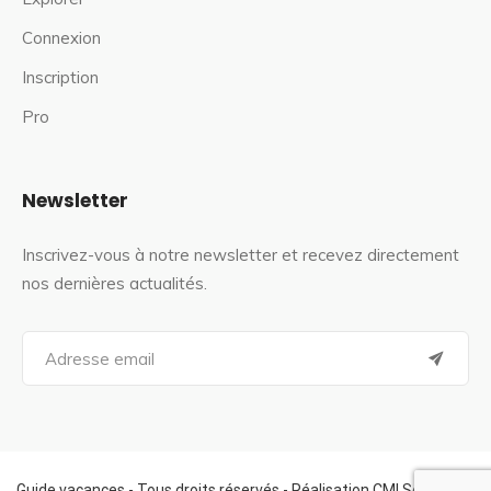
Connexion
Inscription
Pro
Newsletter
Inscrivez-vous à notre newsletter et recevez directement
nos dernières actualités.
S
e
a
r
c
h
f
Guide vacances - Tous droits réservés - Réalisation CMI Services