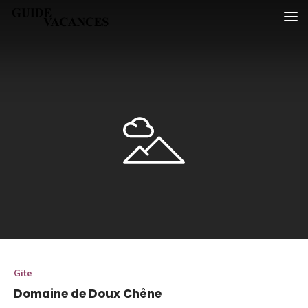
Skip
Guide vacances
to
content
Gite
Domaine de Doux Chêne