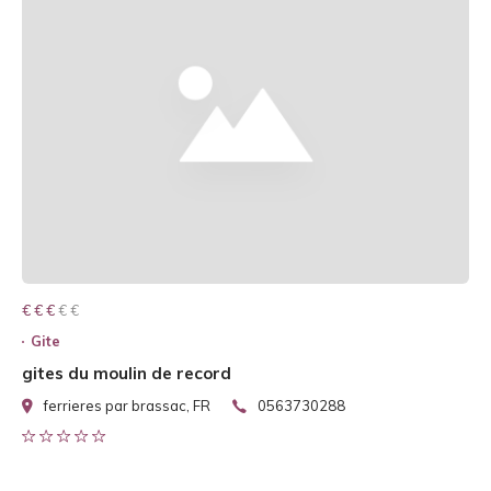
€ € € € €
€ € €
Gite
gites du moulin de record
ferrieres par brassac, FR
0563730288