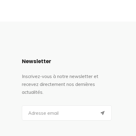
Newsletter
Inscrivez-vous à notre newsletter et
recevez directement nos dernières
actualités.
S
e
a
r
c