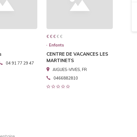
€ € € € €
€ € €
Enfants
s
CENTRE DE VACANCES LES
MARTINETS
04 91 77 29 47
AIGUES-VIVES, FR
0466882810
entaire.