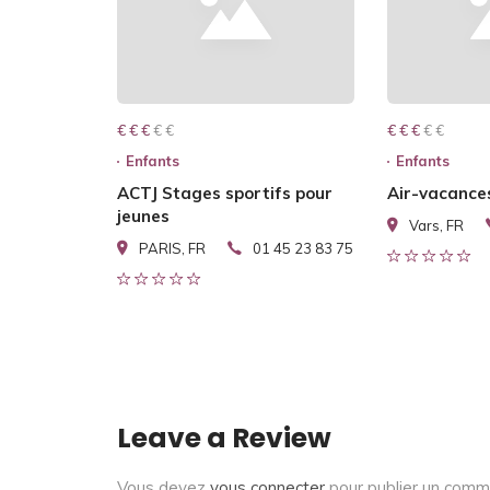
€ € € € €
€ € €
€ € € € €
€ € €
Enfants
Enfants
ACTJ Stages sportifs pour
Air-vacance
jeunes
Vars, FR
PARIS, FR
01 45 23 83 75
Leave a Review
Vous devez
vous connecter
pour publier un comm