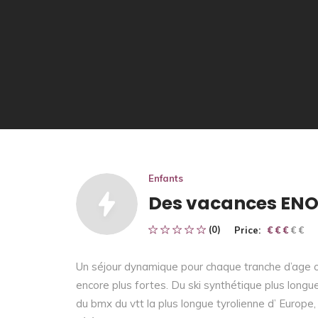
Enfants
Des vacances ENOR
(0)
Price:
€ € € € €
€ € €
Un séjour dynamique pour chaque tranche d’age o
encore plus fortes. Du ski synthétique plus longue
du bmx du vtt la plus longue tyrolienne d’ Europe