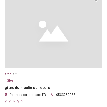
€ € € € €
€ € €
Gite
gites du moulin de record
ferrieres par brassac, FR
0563730288