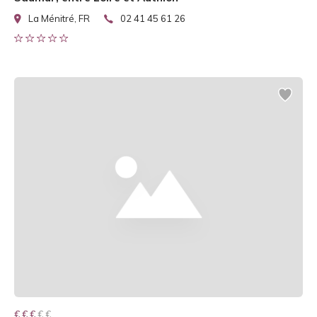
La Ménitré, FR
02 41 45 61 26
€ € € € €
€ € €