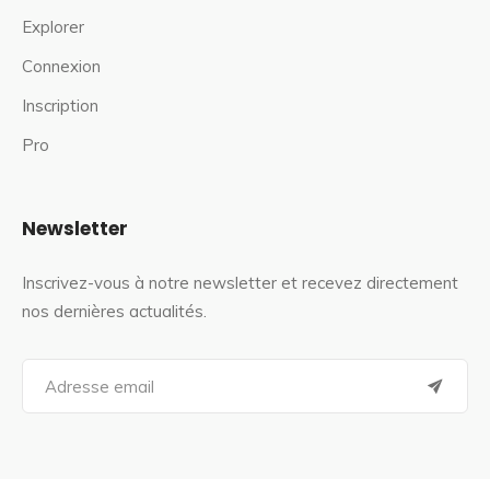
Explorer
Connexion
Inscription
Pro
Newsletter
Inscrivez-vous à notre newsletter et recevez directement
nos dernières actualités.
S
e
a
r
c
h