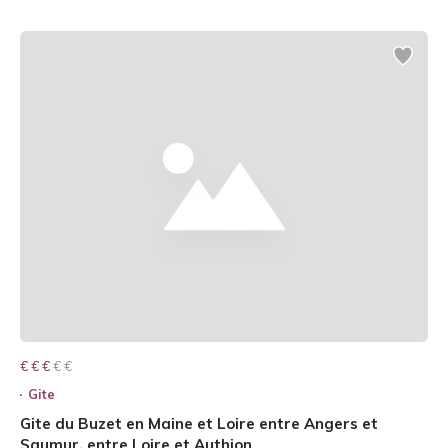
€ € € € €
€ € €
Gite
Gite du Buzet en Maine et Loire entre Angers et
Saumur, entre Loire et Authion