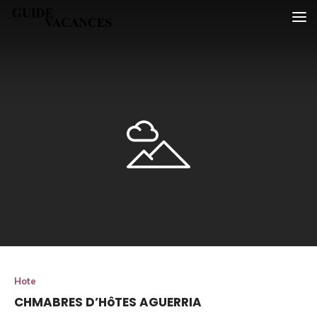
Skip
Guide vacances
to
content
Hote
CHMABRES D’HôTES AGUERRIA