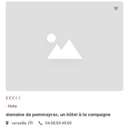
€ € € € €
€ € €
Hote
domaine de pommayrac, un hôtel à la campagne
verzeille, FR
04.68.69.49.60