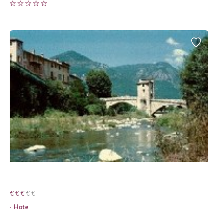
€ € € € €
€ € €
Hote