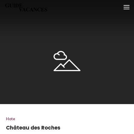
Skip
Guide vacances
to
content
Hote
Château des Roches