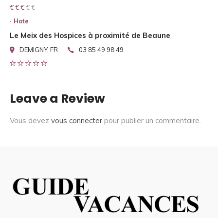
€ € € € €
€ € €
Hote
Le Meix des Hospices à proximité de Beaune
DEMIGNY, FR
03 85 49 98 49
Leave a Review
Vous devez
vous connecter
pour publier un commentaire.