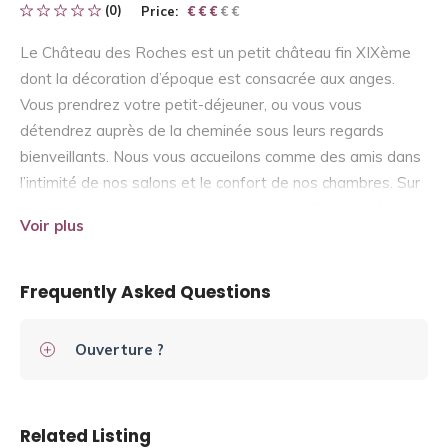
(0)
Price:
€ € € € €
€ € €
Le Château des Roches est un petit château fin XIXème
dont la décoration d’époque est consacrée aux anges.
Vous prendrez votre petit-déjeuner, ou vous vous
détendrez auprès de la cheminée sous leurs regards
bienveillants. Nous vous accueilons comme des amis dans
l’intimité de nos salons et le confort de nos chambres. Sur
réservation, vous pourrez découvrir notre Table d’Hôtes et
Voir plus
déguster les recettes familiales qui privilégient les produits
du Pays d’Auge (volailles fermières, cidre, crème,…).
Frequently Asked Questions
Ouverture ?
Related Listing