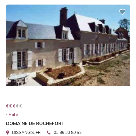
€ € € € €
€ € €
Hote
DOMAINE DE ROCHEFORT
DISSANGIS, FR
03 86 33 80 52