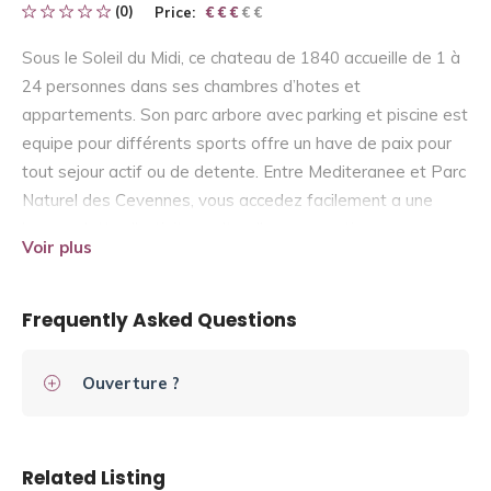
(0)
Price:
€ € € € €
€ € €
Sous le Soleil du Midi, ce chateau de 1840 accueille de 1 à
24 personnes dans ses chambres d’hotes et
appartements. Son parc arbore avec parking et piscine est
equipe pour différents sports offre un have de paix pour
tout sejour actif ou de detente. Entre Mediteranee et Parc
Naturel des Cevennes, vous accedez facilement a une
large palette d’activites culturelles ou sportives.
Voir plus
Frequently Asked Questions
Ouverture ?
Related Listing