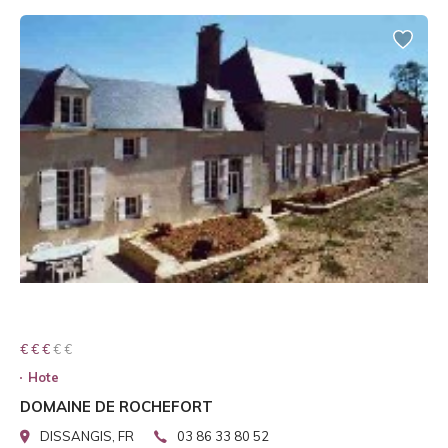
€ € € € €
€ € €
Hote
DOMAINE DE ROCHEFORT
DISSANGIS, FR
03 86 33 80 52