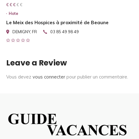
€ € € € €
€ € €
Hote
Le Meix des Hospices à proximité de Beaune
DEMIGNY, FR
03 85 49 98 49
Leave a Review
Vous devez
vous connecter
pour publier un commentaire.