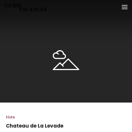
Skip
Guide vacances
to
content
Hote
Chateau de La Levade