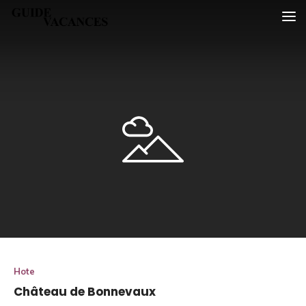
Skip
Guide vacances
to
content
Hote
Château de Bonnevaux