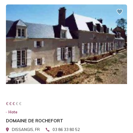
€ € € € €
€ € €
Hote
DOMAINE DE ROCHEFORT
DISSANGIS, FR
03 86 33 80 52