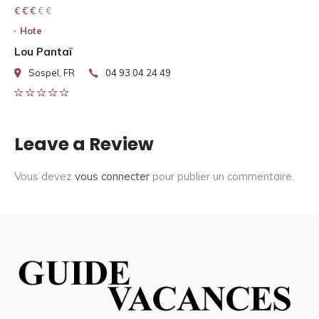
€ € € € €
€ € €
Hote
Lou Pantaï
Sospel, FR
04 93 04 24 49
Leave a Review
Vous devez
vous connecter
pour publier un commentaire.