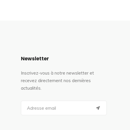
Newsletter
Inscrivez-vous à notre newsletter et
recevez directement nos dernières
actualités.
S
e
a
r
c