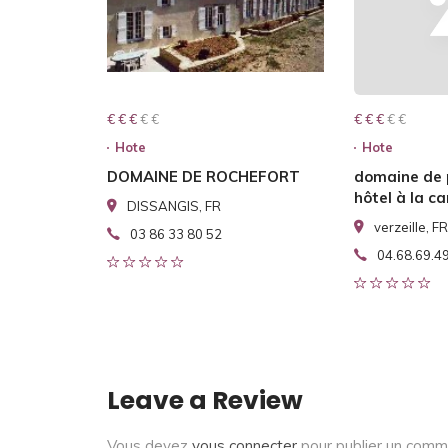
€ € € € €
€ € €
€ € € € €
€ € €
Hote
Hote
DOMAINE DE ROCHEFORT
domaine de
hôtel à la 
DISSANGIS, FR
verzeille, FR
03 86 33 80 52
04.68.69.4
Leave a Review
Vous devez
vous connecter
pour publier un comm